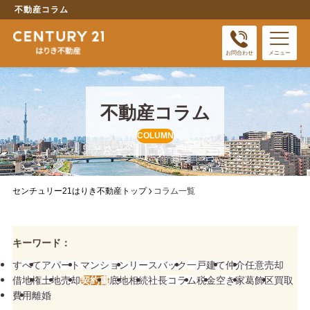
不動産コラム
お問合わせ
メニュー
不動産コラム
COLUMN
センチュリー21はりき不動産トップ
コラム一覧
キーワード
すべて
アパート
マンション
リースバック
一戸建て
仲介
任意売却
借地権
土地
売却
契約書
底地
相続
社長コラム
税金
空き家
葛飾区
買取
費用
離婚