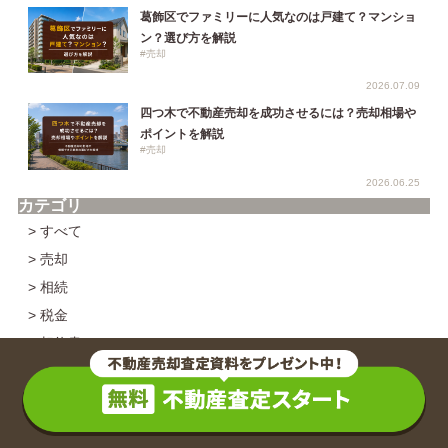
葛飾区でファミリーに人気なのは戸建て？マンショ
ン？選び方を解説
#売却
2026.07.09
四つ木で不動産売却を成功させるには？売却相場や
ポイントを解説
#売却
2026.06.25
カテゴリ
> すべて
> 売却
> 相続
> 税金
> 契約書
> 費用
> 一戸建て
> マンション