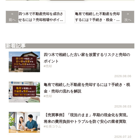
<
四つ木で不動産売却を成功さ
亀有で相続した不動産を売却
>
前へ
せるには？売却相場やポイン
するには？手続き・税金・売
次へ
トを解説
却の流れを解説
新着記事
四つ木で相続した古い家を放置するリスクと売却の
ポイント
#売却
2026.08.06
亀有で相続した不動産を売却するには？手続き・税
金・売却の流れを解説
#売却
2026.08.03
【売買事例】「現況のまま」早期の現金化を実現。
将来の費用負担やトラブルを防ぐ安心の業者買取
#社長コラム
2026.07.10